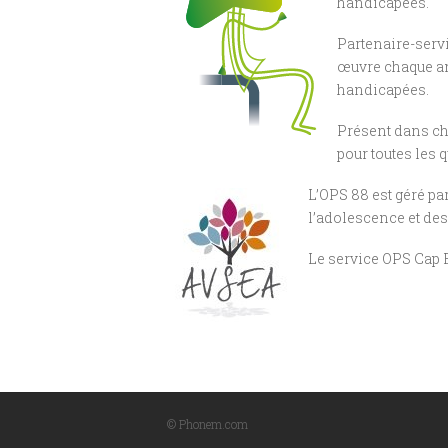
handicapées.
Partenaire-serv
œuvre chaque a
handicapées.
Présent dans ch
pour toutes les 
L’OPS 88 est géré pa
l’adolescence et des 
Le service OPS Cap 
© Phonem.com